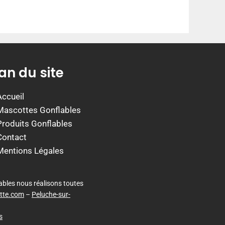
an du site
Accueil
Mascottes Gonflables
Produits Gonflables
Contact
Mentions Légales
ables nous réalisons toutes
tte.com
–
Peluche-sur-
s