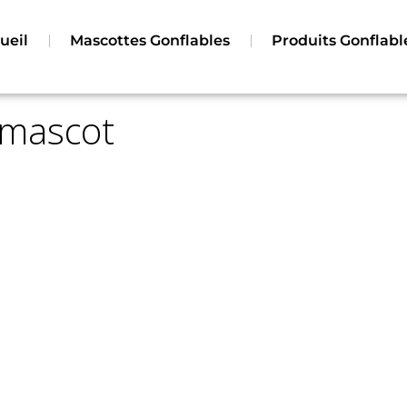
nflables
Contact
Mentions Légales
ueil
Mascottes Gonflables
Produits Gonflabl
 mascot