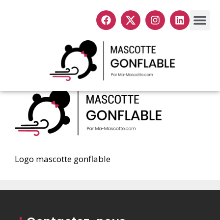
Menu
Mascottes
Produits 
Logo mascotte gonflable
Logo mascotte gonflable