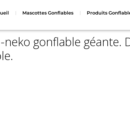
nflables
Contact
Mentions Légales
ueil
Mascottes Gonflables
Produits Gonflabl
-neko gonflable géante. 
le.