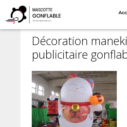
Accueil
Mascotte Gonflables
Produits Go
Acc
Décoration maneki
publicitaire gonflab